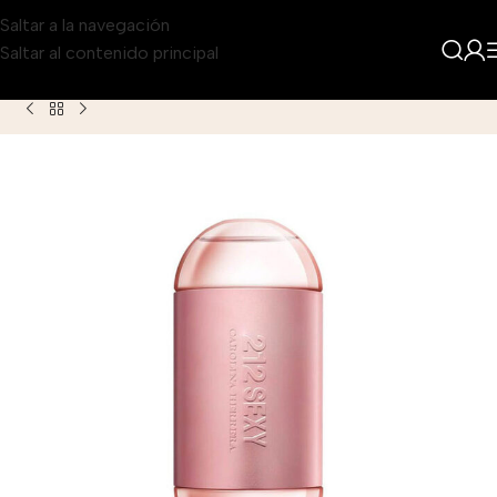
Saltar a la navegación
Saltar al contenido principal
Inicio
Producto
Carolina Herrera 212 Sexy Eau de Parfum par