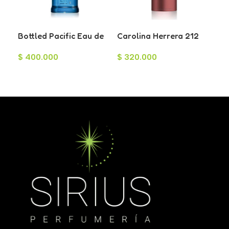
Jes
Bottled Pacific Eau de
Carolina Herrera 212
Ha
$
2
Toilette para Hombre
Sexy Men Eau de
Ea
$
400.000
$
320.000
100ml
Toilette para Hombre
Ho
A
100ml
Leer Más
Leer Más