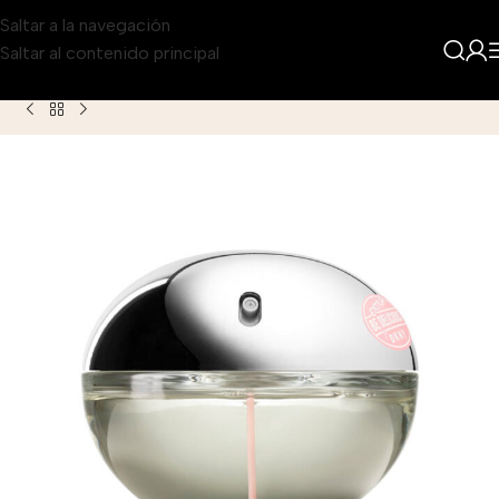
Saltar a la navegación
Saltar al contenido principal
Inicio
Producto
Donna Karan Be Delicious Extra Eau de Parf