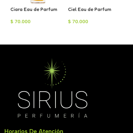
Ciara Eau de Parfum
Ciel Eau de Parfum
Inc
para Mujer 70ml
para Mujer 100ml
Toi
$
70.000
$
70.000
$
1
10
Añadir Al Carrito
Añadir Al Carrito
A
Horarios De Atención