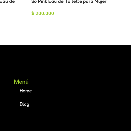
 Eau de
So Pink Eau de Toilette para Mujer
100ml
$
200.000
Menú
Home
Blog