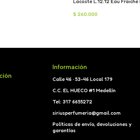
ml
Lacoste L.12.12 Eau Fraiche
Toilette para Hombre 100ml
$
260.000
Información
ción
Calle 46 · 53-46 Local 179
C.C. EL HUECO #1 Medellín
Tel: 317 6655272
siriusperfumeria@gmail.com
Políticas de envío, devoluciones y
garantías