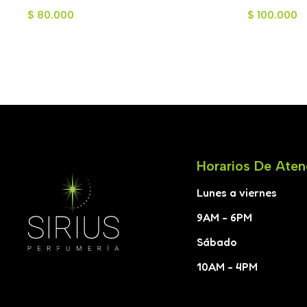
Toilette para Hombre 100ml
Hombre 75
$
80.000
$
100.000
Horarios De Aten
Lunes a viernes
9AM - 6PM
Sábado
10AM - 4PM