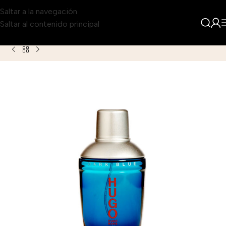
Saltar a la navegación
Saltar al contenido principal
Inicio
Producto
Hugo Dark Blue Eau de Toilette para Hombr