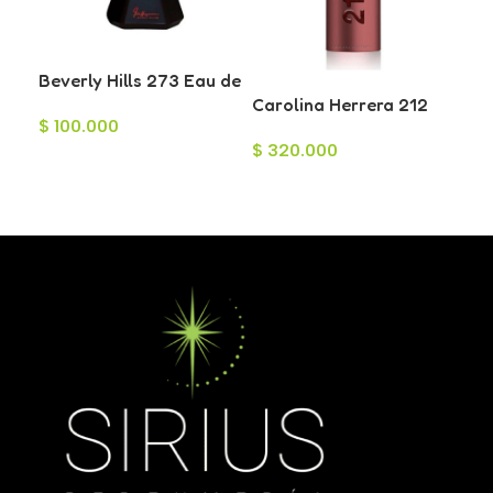
Beverly Hills 273 Eau de
Jes
Cologne para Hombre
Carolina Herrera 212
Ha
$
100.000
$
2
75ml
Sexy Men Eau de
Ea
$
320.000
Toilette para Hombre
Ho
Añadir Al Carrito
A
100ml
Leer Más