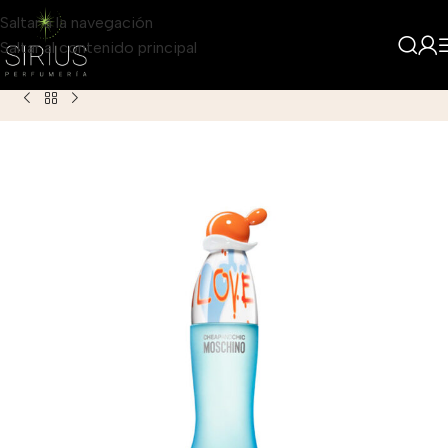
Saltar a la navegación
Saltar al contenido principal
Inicio
Producto
Moschino I Love Love para Mujer