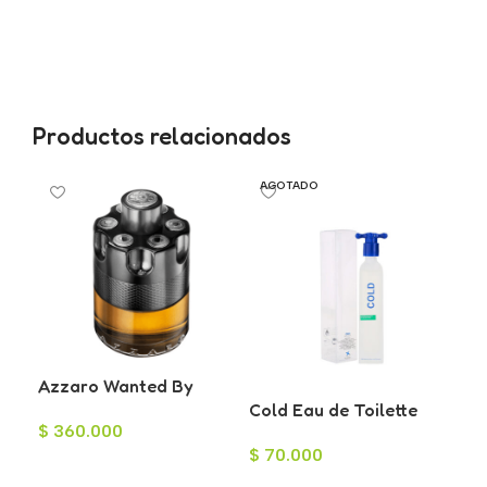
Productos relacionados
AGOTADO
Azzaro Wanted By
Hug
Night Eau de Parfum
Cold Eau de Toilette
Toi
$
360.000
$
1
para Hombre 100ml
para Hombre 100ml
75
$
70.000
Añadir Al Carrito
A
Leer Más