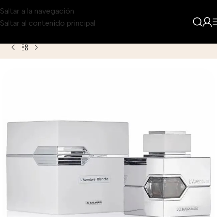
Saltar a la navegación
Saltar al contenido principal
Inicio
Producto
Al Haramain L Aventure Blanche para Hombr