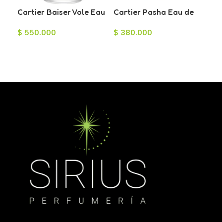
Cartier Baiser Vole Eau
Cartier Pasha Eau de
de Parfum para Mujer
Toilette para Hombre
Ste
$
550.000
$
380.000
100ml
100ml
Ars
$
8
Pa
Añadir Al Carrito
Añadir Al Carrito
10
L