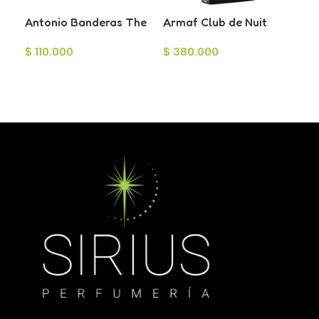
Antonio Banderas The
Armaf Club de Nuit
Secret Eau de Toilette
Precieux Extrait para
Ar
$
110.000
$
380.000
para Hombre 100ml
Hombre 55ml
Toi
$
5
12
Añadir Al Carrito
Añadir Al Carrito
L