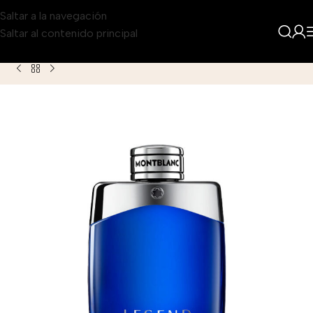
Saltar a la navegación
Saltar al contenido principal
Inicio
Producto
Montblanc Legend Blue Eau de Parfum para