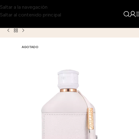
Saltar a la navegación
Saltar al contenido principal
Inicio
Producto
Dumont Nitro White Eau de Parfum para Ho
AGOTADO