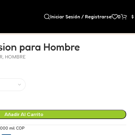
Iniciar Sesión / Registrarse
0
$
ssion para Hombre
R
,
HOMBRE
Añadir Al Carrito
.000 mil COP