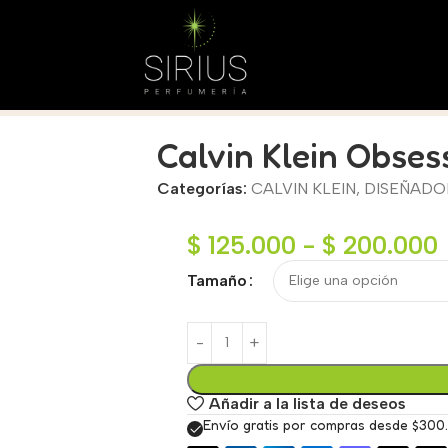
Calvin Klein Obse
Categorías:
CALVIN KLEIN
,
DISEÑADO
$
125.000
-
$
200.000
Tamaño
Añadir a la lista de deseos
Envío gratis por compras desde $300