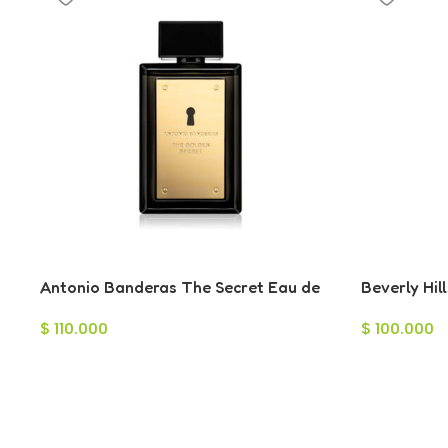
Antonio Banderas The Secret Eau de
Beverly Hil
Toilette para Hombre 100ml
Hombre 75
$
110.000
$
100.000