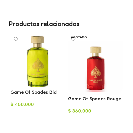
Productos relacionados
AGOTADO
Game Of Spades Bid
Ga
Parfum
Game Of Spades Rouge
Pa
$
450.000
$
4
Parfum
$
360.000
Añadir Al Carrito
A
Leer Más