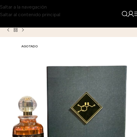
Saltar a la navegación
Saltar al contenido principal
Inicio
Producto
Gevill Orientica Royal Amber Extrait Unisex
AGOTADO