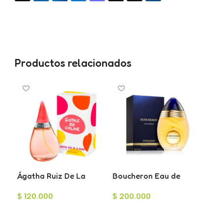
Productos relacionados
Ágatha Ruiz De La
Boucheron Eau de
Cia
Prada Gotas de Color
Parfum para Mujer
par
$
120.000
$
200.000
$
7
Eau de Toilette para
100ml
Mujer 100ml
Añadir Al Carrito
Añadir Al Carrito
A