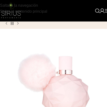
Saltar a la navegación
Saltar al contenido principal
Inicio
Producto
Ariana Grande Sweet Like Candy para Mujer