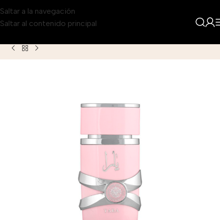
Saltar a la navegación
Saltar al contenido principal
Inicio
Producto
Lattafa Yara Eau de Parfum para Mujer 100ml