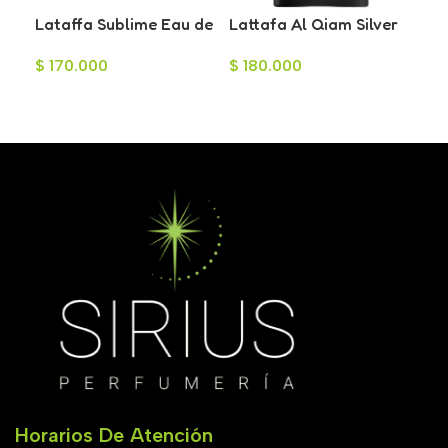
Lataffa Sublime Eau de
Lattafa Al Qiam Silver
La
Parfum Unisex 100ml
Eau de Parfum para
Ea
$
170.000
$
180.000
$
1
Hombre 100ml
Ho
Añadir Al Carrito
Añadir Al Carrito
A
Horarios De Atención