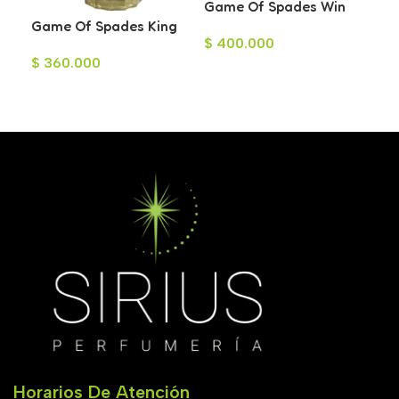
Game Of Spades Win
Game Of Spades King
Parfum
Lat
$
400.000
Eau de Parfum 100ml
Ma
$
360.000
$
2
Uni
Añadir Al Carrito
Leer Más
L
Horarios De Atención