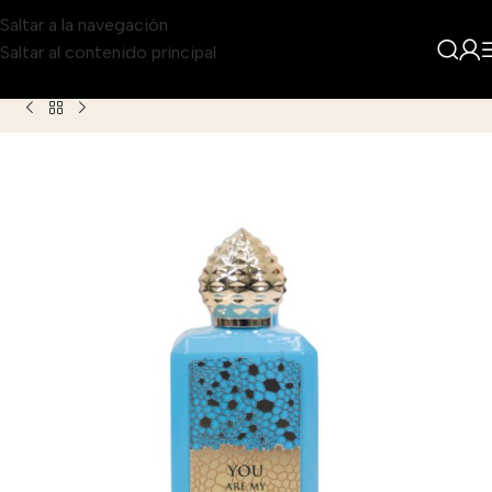
Saltar a la navegación
Saltar al contenido principal
Inicio
Producto
Zakat You Are My Fire Eau de Parfum 100ml