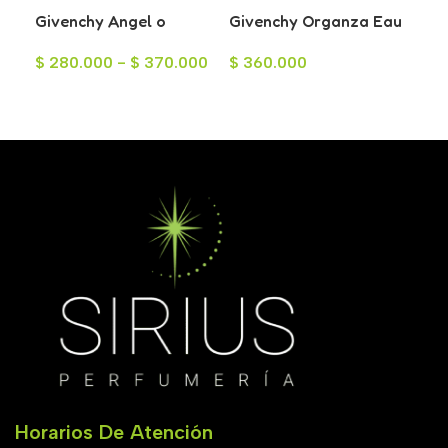
Givenchy Angel o
Givenchy Organza Eau
Giv
Demonio EAU de
de Parfum para Mujer
Ho
$
280.000
-
$
370.000
$
360.000
$
2
Parfum para Mujer
100ml
Seleccionar Opciones
Añadir Al Carrito
A
Horarios De Atención