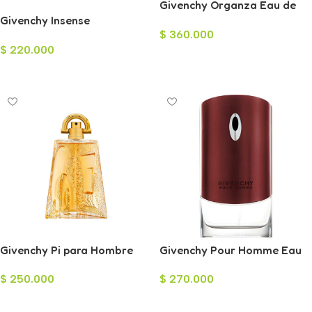
Givenchy Organza Eau de
Givenchy Insense
Parfum para Mujer 100ml
$
360.000
Ultramarine Eau de Toilette
$
220.000
para Hombre 100ml
Añadir Al Carrito
Leer Más
Givenchy Pi para Hombre
Givenchy Pour Homme Eau
100ml
de Toilette para Hombre
$
250.000
$
270.000
100ml
Añadir Al Carrito
Añadir Al Carrito