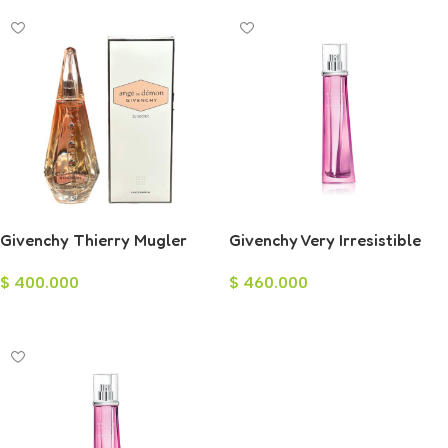
Givenchy Thierry Mugler
Givenchy Very Irresistible
Angel o Demonio le Secret
Eau de Parfum para Mujer
$
400.000
$
460.000
Eau de Parfum para Mujer
75ml
100ml
Añadir Al Carrito
Añadir Al Carrito