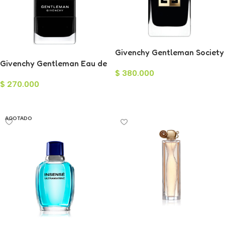
Givenchy Gentleman Society
Givenchy Gentleman Eau de
Ambrée Eau de Parfum
$
380.000
Toilette para Hombre 100ml
100ml
$
270.000
Añadir Al Carrito
Leer Más
AGOTADO