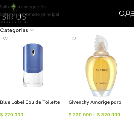
Saltar a la navegación
Saltar al contenido principal
Filters
Categorías
Blue Label Eau de Toilette
Givenchy Amarige para
para Hombre 100ml
Mujer
$
270.000
$
230.000
-
$
320.000
Añadir Al Carrito
Seleccionar Opciones