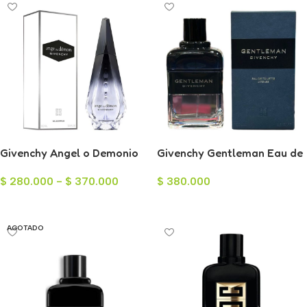
Givenchy Angel o Demonio
Givenchy Gentleman Eau de
EAU de Parfum para Mujer
Toilette Intenso para
$
280.000
-
$
370.000
$
380.000
Hombre 100ml
Seleccionar Opciones
Añadir Al Carrito
AGOTADO