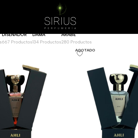
Mostrar
DISEÑADOR
DAMA
ARABE
s
667 Productos
134 Productos
280 Productos
AGOTADO