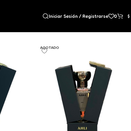
Iniciar Sesión / Registrarse
0
$
9
12
18
24
AGOTADO