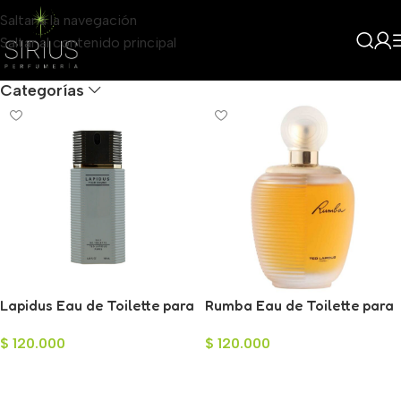
Saltar a la navegación
Saltar al contenido principal
Filters
Categorías
Lapidus Eau de Toilette para
Rumba Eau de Toilette para
Hombre 100ml
Mujer 100ml
$
120.000
$
120.000
Añadir Al Carrito
Añadir Al Carrito