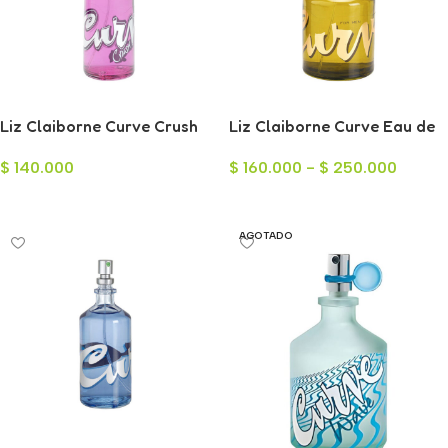
Liz Claiborne Curve Crush
Liz Claiborne Curve Eau de
Eau de Toilette para Mujer
Toilette para Hombre
$
140.000
$
160.000
-
$
250.000
100ml
Añadir Al Carrito
Seleccionar Opciones
AGOTADO