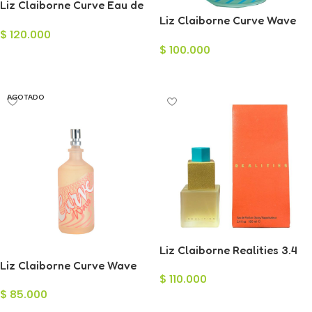
Liz Claiborne Curve Eau de
Toilette para Mujer 100ml
Liz Claiborne Curve Wave
$
120.000
para Hombre 125ml
$
100.000
Añadir Al Carrito
Leer Más
AGOTADO
Liz Claiborne Realities 3.4
Liz Claiborne Curve Wave
Eau de Parfum para Mujer
$
110.000
para Mujer 100ml
$
85.000
Añadir Al Carrito