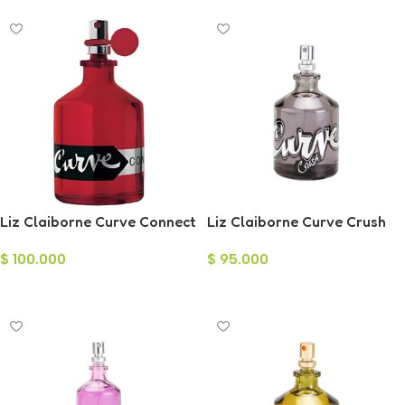
Liz Claiborne Curve Connect
Liz Claiborne Curve Crush
Eau de Toilette para Hombre
Eau de Parfum para Hombre
$
100.000
$
95.000
125ml
125ml
Añadir Al Carrito
Añadir Al Carrito