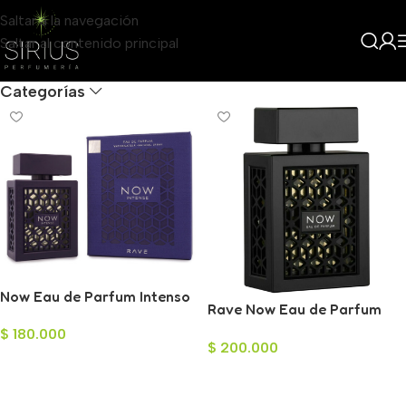
Saltar a la navegación
Saltar al contenido principal
Filters
Categorías
Now Eau de Parfum Intenso
Rave Now Eau de Parfum
para Hombre 100ml
para Hombre 100ml
$
180.000
$
200.000
Añadir Al Carrito
Añadir Al Carrito