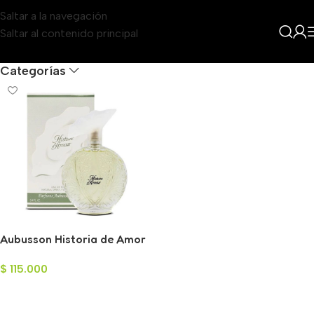
Saltar a la navegación
Saltar al contenido principal
Filters
Categorías
Aubusson Historia de Amor
para Mujer 100ml
$
115.000
Añadir Al Carrito