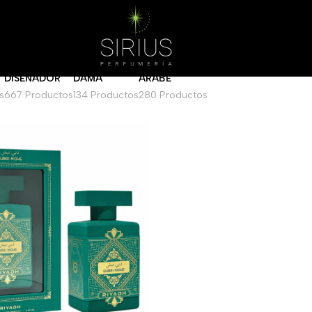
Mostrar
DISEÑADOR
DAMA
ARABE
s
667 Productos
134 Productos
280 Productos