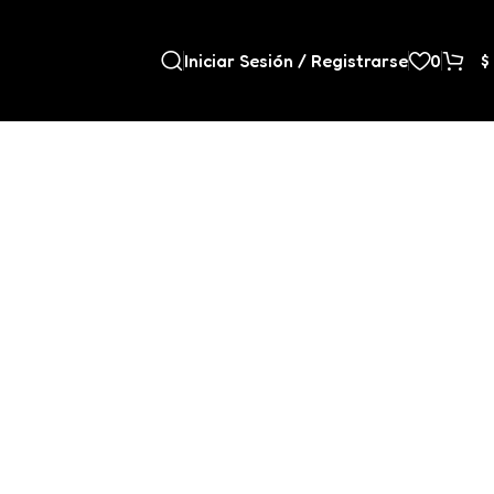
Iniciar Sesión / Registrarse
0
$
9
12
18
24