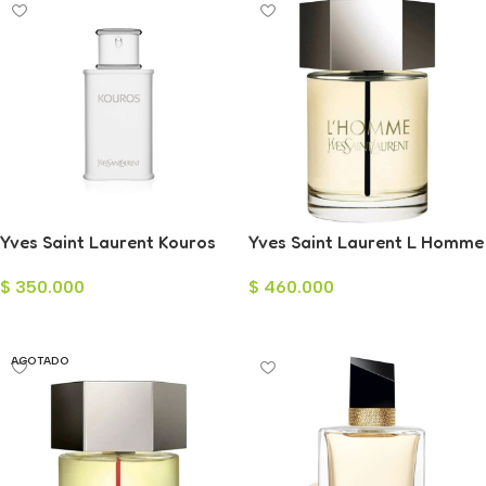
Yves Saint Laurent Kouros
Yves Saint Laurent L Homme
Eau de Toilette para Hombre
Eau de Toilette para Hombre
$
350.000
$
460.000
100ml
100ml
Añadir Al Carrito
Añadir Al Carrito
AGOTADO