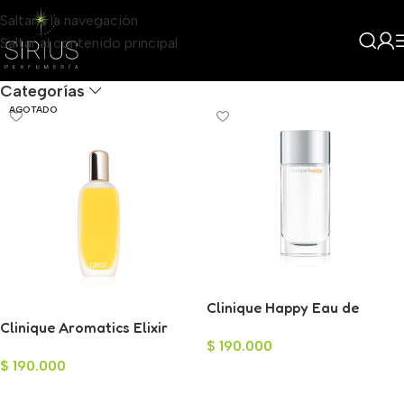
Saltar a la navegación
Saltar al contenido principal
Filters
Categorías
AGOTADO
Clinique Happy Eau de
Clinique Aromatics Elixir
Parfum para Mujer 100ml
$
190.000
para Mujer 100ml
$
190.000
Añadir Al Carrito
Leer Más