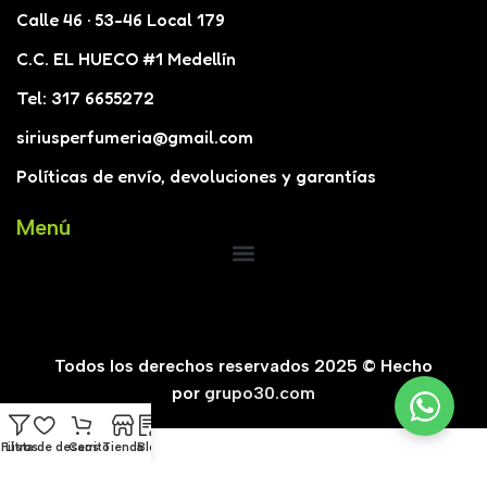
Calle 46 · 53-46 Local 179
C.C. EL HUECO #1 Medellín
Tel: 317 6655272
siriusperfumeria@gmail.com
Políticas de envío, devoluciones y garantías
Menú
Todos los derechos reservados 2025 © Hecho
por
grupo30.com
Filtros
Lista de deseos
Carrito
Tienda
Blog