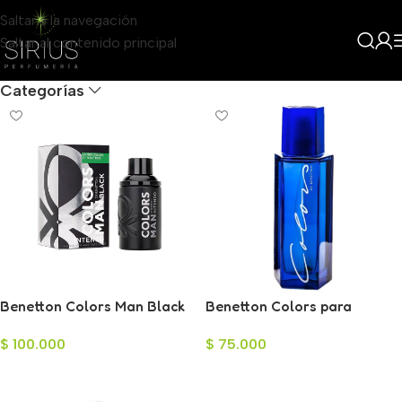
Saltar a la navegación
Saltar al contenido principal
Filters
Categorías
Benetton Colors Man Black
Benetton Colors para
Eau de Parfum Intenso para
Hombre 100ml
$
100.000
$
75.000
Hombre 100ml
Añadir Al Carrito
Añadir Al Carrito