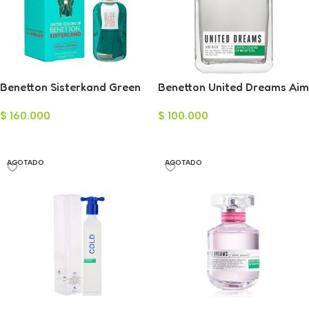
Benetton Sisterkand Green
Benetton United Dreams Aim
Jasmine Eau de Toilette
High Eau de Toilette para
$
160.000
$
100.000
para Mujer 80ml
Hombre 100ml
Leer Más
Leer Más
AGOTADO
AGOTADO