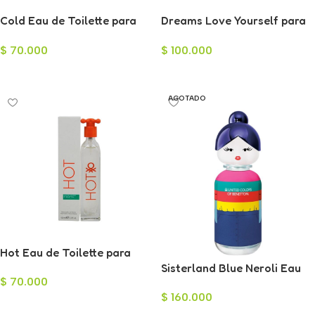
Cold Eau de Toilette para
Dreams Love Yourself para
Hombre 100ml
Mujer 80ml
$
70.000
$
100.000
Leer Más
Leer Más
AGOTADO
Hot Eau de Toilette para
Mujer 100ml
Sisterland Blue Neroli Eau
$
70.000
de Toilette para Mujer 80ml
$
160.000
Añadir Al Carrito