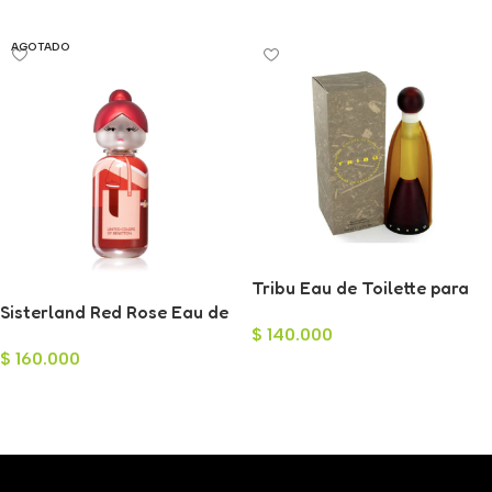
Leer Más
AGOTADO
Tribu Eau de Toilette para
Sisterland Red Rose Eau de
Mujer 100ml
$
140.000
Toilette para Mujer 80ml
$
160.000
Añadir Al Carrito
Leer Más