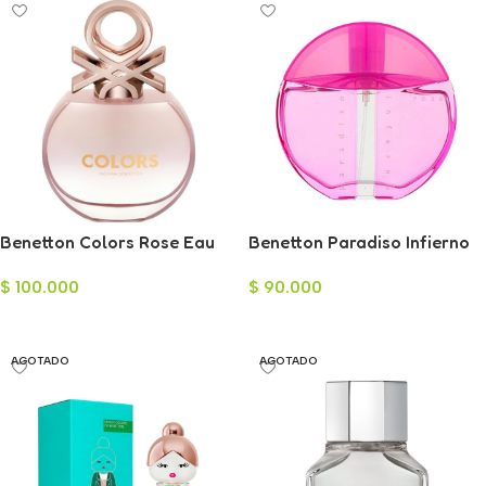
Benetton Colors Rose Eau
Benetton Paradiso Infierno
de Toilette para Mujer 80ml
Pink Eau de Toilette para
$
100.000
$
90.000
Mujer 100ml
Añadir Al Carrito
Añadir Al Carrito
AGOTADO
AGOTADO