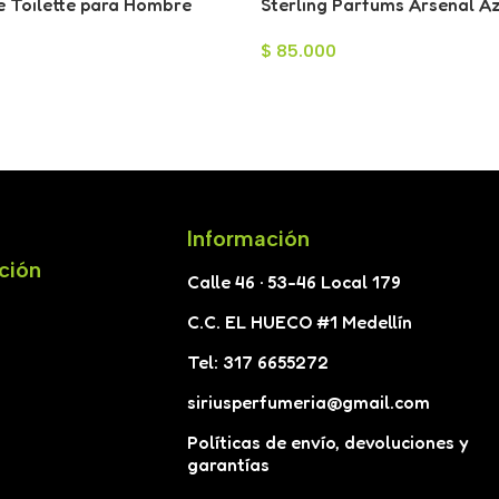
e Toilette para Hombre
Sterling Parfums Arsenal A
Parfum para Hombre 100ml
$
85.000
Información
ción
Calle 46 · 53-46 Local 179
C.C. EL HUECO #1 Medellín
Tel: 317 6655272
siriusperfumeria@gmail.com
Políticas de envío, devoluciones y
garantías