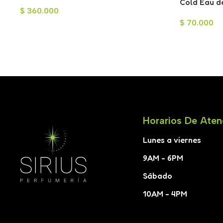
Parfum para Hombre 100ml
Cold Eau d
$
360.000
100ml
$
70.000
Horarios De Aten
Lunes a viernes
9AM - 6PM
Sábado
10AM - 4PM