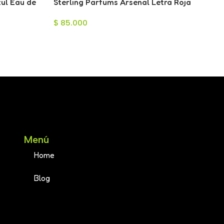
zul Eau de
Sterling Parfums Arsenal Letra Roja
Eau de Parfum para Hombre 100ml
$
85.000
Menú
Home
Blog