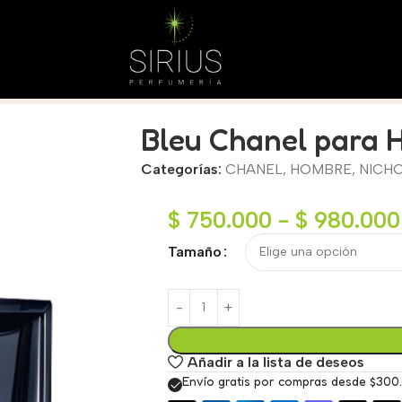
Bleu Chanel para
Categorías:
CHANEL
,
HOMBRE
,
NICH
$
750.000
-
$
980.000
Tamaño
Añadir a la lista de deseos
Envío gratis por compras desde $300