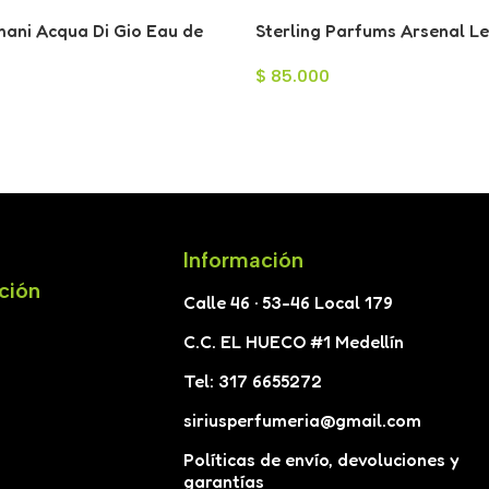
mani Acqua Di Gio Eau de
Sterling Parfums Arsenal Le
ra Hombre 125ml
Eau de Parfum para Hombr
$
85.000
Información
ción
Calle 46 · 53-46 Local 179
C.C. EL HUECO #1 Medellín
Tel: 317 6655272
siriusperfumeria@gmail.com
Políticas de envío, devoluciones y
garantías