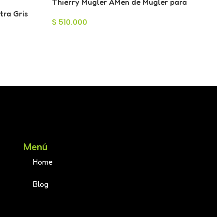
Thierry Mugler AMen de Mugler para
Hombre 100ml
tra Gris
$
510.000
e 100ml
Menú
Home
Blog