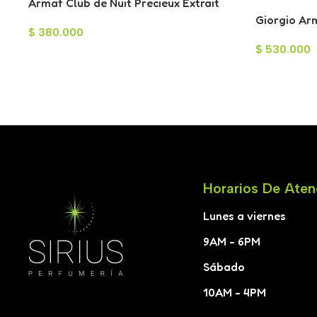
Armaf Club de Nuit Precieux Extrait
para Hombre 55ml
Giorgio Ar
$
380.000
Parfum pa
$
530.000
Horarios De Aten
Lunes a viernes
9AM - 6PM
Sábado
10AM - 4PM