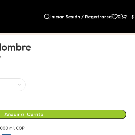
Iniciar Sesión / Registrarse
0
$
 Hombre
O
Añadir Al Carrito
.000 mil COP