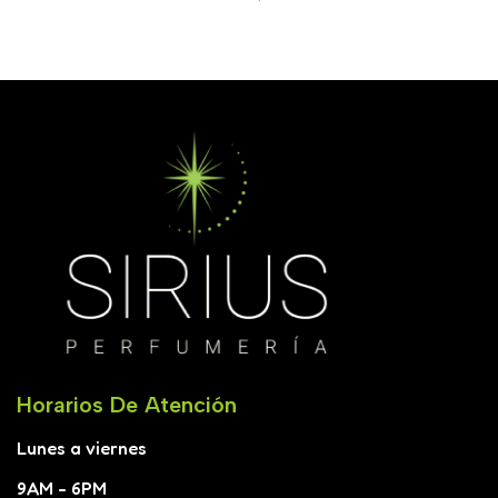
Añadir Al Carrito
A
100ml
Leer Más
Horarios De Atención
Lunes a viernes
9AM - 6PM