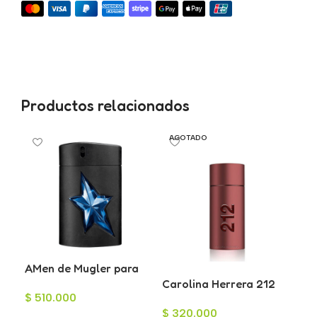
Productos relacionados
AGOTADO
AMen de Mugler para
Lat
Hombre 100ml
Carolina Herrera 212
Ea
$
510.000
$
1
Sexy Men Eau de
Ho
$
320.000
Toilette para Hombre