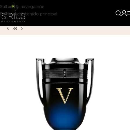
Saltar a la navegación
Saltar al contenido principal
Inicio
Producto
Paco Rabanne Invictus Victory Elixir para H