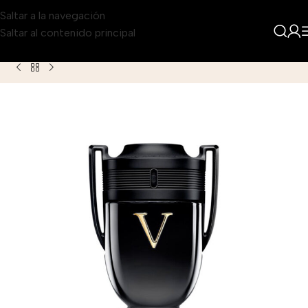
Saltar a la navegación
Saltar al contenido principal
Inicio
Producto
Paco Rabanne Invictus Victory Eau de Parf