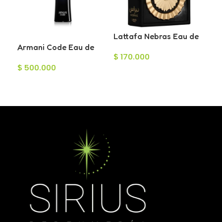
Lattafa Nebras Eau de
Armani Code Eau de
Parfum 100ml
Ste
$
170.000
Toilette para Hombre
Ars
$
500.000
$
8
125ml
de
Añadir Al Carrito
10
Leer Más
L