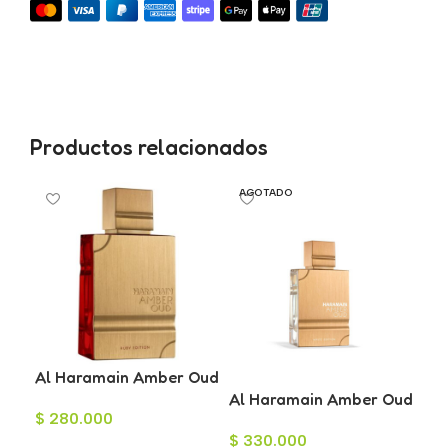
Productos relacionados
AGOTADO
Al Haramain Amber Oud
Arm
Ruby Eau de Parfum
Al Haramain Amber Oud
Pre
$
280.000
$
3
100ml
White EAU de Parfum
Ho
$
330.000
60 ml
Añadir Al Carrito
A