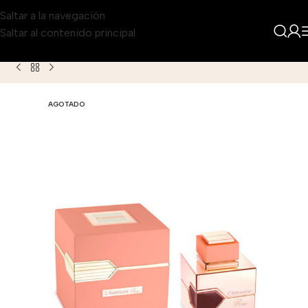
Saltar a la navegación
Saltar al contenido principal
Inicio
Producto
Al Haramain L Aventure Rose para Mujer
AGOTADO