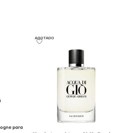
AGOTADO
logne para