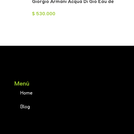
Giorgio Armani Acqua Di Gio Eau de
Parfum para Hombre 125ml
$
530.000
Menú
Home
Blog