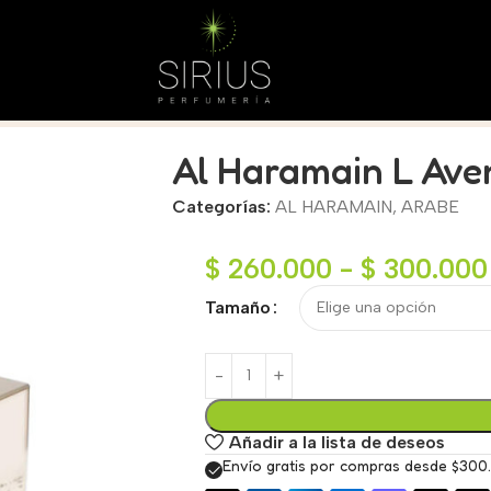
Al Haramain L Ave
Categorías:
AL HARAMAIN
,
ARABE
$
260.000
-
$
300.000
Tamaño
Añadir a la lista de deseos
Envío gratis por compras desde $300