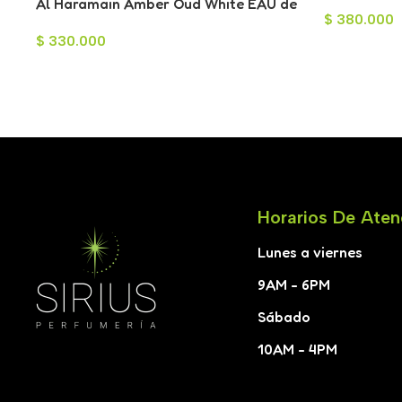
para Hombr
Al Haramain Amber Oud White EAU de
$
380.000
Parfum 60 ml
$
330.000
Horarios De Aten
Lunes a viernes
9AM - 6PM
Sábado
10AM - 4PM