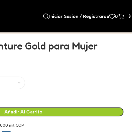
Iniciar Sesión / Registrarse
0
$
nture Gold para Mujer
Añadir Al Carrito
.000 mil COP