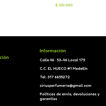
e 55ml
Hombre 75ml
$
100.000
Información
ción
Calle 46 · 53-46 Local 179
C.C. EL HUECO #1 Medellín
Tel: 317 6655272
siriusperfumeria@gmail.com
Políticas de envío, devoluciones y
garantías