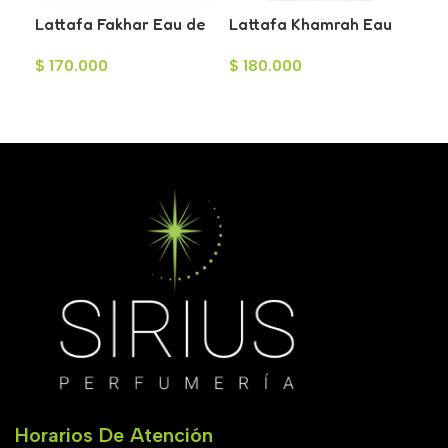
Lattafa Fakhar Eau de
Lattafa Khamrah Eau
Man
Parfum para Mujer
de Parfum Unisex 100ml
Ea
$
170.000
$
180.000
$
4
100ml
Mu
Añadir Al Carrito
Añadir Al Carrito
A
Horarios De Atención