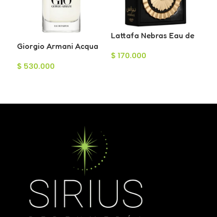
Lattafa Nebras Eau de
Lat
Giorgio Armani Acqua
Parfum 100ml
Ea
$
170.000
$
1
Di Gio Eau de Parfum
Ho
$
530.000
para Hombre 125ml
Añadir Al Carrito
A
Leer Más