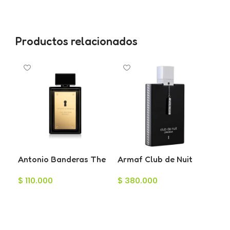
Productos relacionados
A
Antonio Banderas The
Armaf Club de Nuit
Secret Eau de Toilette
Precieux Extrait para
Par
$
110.000
$
380.000
para Hombre 100ml
Hombre 55ml
Muj
$
1
Añadir Al Carrito
Añadir Al Carrito
L