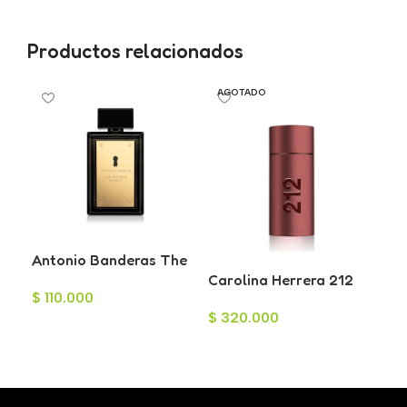
Productos relacionados
AGOTADO
A
Antonio Banderas The
Secret Eau de Toilette
Carolina Herrera 212
Ste
$
110.000
para Hombre 100ml
Sexy Men Eau de
Ars
$
320.000
$
9
Toilette para Hombre
Pa
Añadir Al Carrito
100ml
10
Leer Más
L