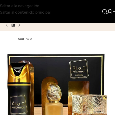
Saltar a la navegación
Saltar al contenido principal
Inicio
Producto
Set Lattafa Khamra para Hombre 3 Piezas
AGOTADO