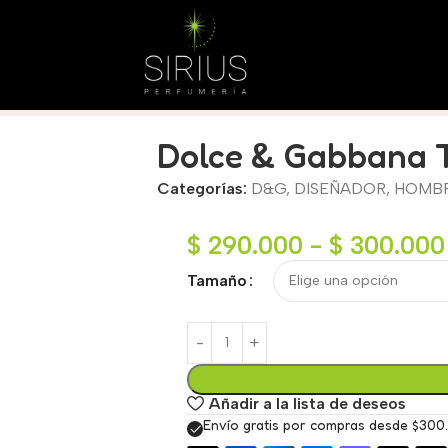
Dolce & Gabbana 
Categorías:
D&G
,
DISEÑADOR
,
HOMB
$
290.000
-
$
300.000
Tamaño
Añadir a la lista de deseos
Envío gratis por compras desde $300