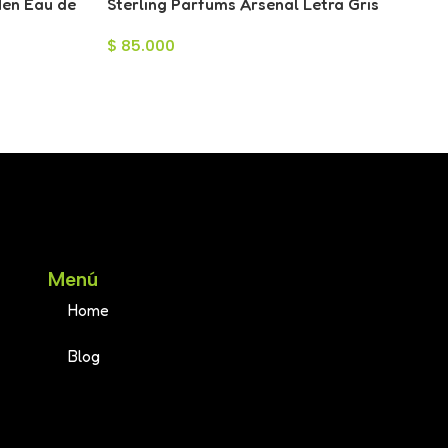
Men Eau de
Sterling Parfums Arsenal Letra Gris
Eau de Parfum para Hombre 100ml
$
85.000
Menú
Home
Blog