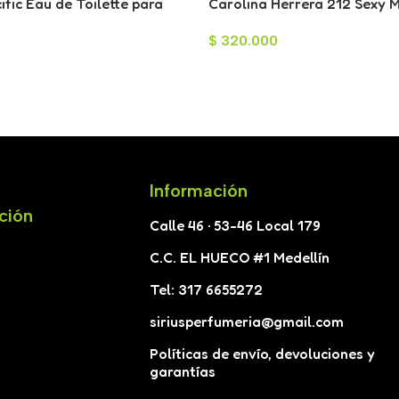
ific Eau de Toilette para
Carolina Herrera 212 Sexy 
0ml
Toilette para Hombre 100ml
$
320.000
Información
ción
Calle 46 · 53-46 Local 179
C.C. EL HUECO #1 Medellín
Tel: 317 6655272
siriusperfumeria@gmail.com
Políticas de envío, devoluciones y
garantías