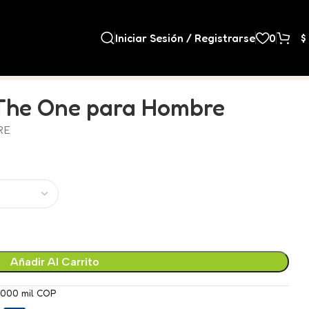
Iniciar Sesión / Registrarse
0
$
The One para Hombre
RE
Añadir Al Carrito
.000 mil COP