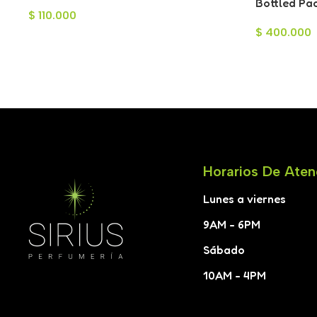
Toilette para Hombre 100ml
Bottled Pac
$
110.000
Hombre 10
$
400.000
Horarios De Aten
Lunes a viernes
9AM - 6PM
Sábado
10AM - 4PM