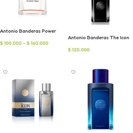
Antonio Banderas Power
Seduction para Hombre
Antonio Banderas The Icon
$
100.000
-
$
160.000
Eau de Toilette para Hombre
$
120.000
100ml
Seleccionar Opciones
Leer Más