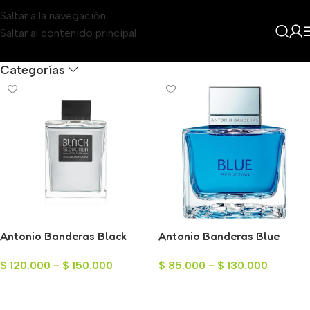
Saltar a la navegación
Saltar al contenido principal
Filters
Categorías
Antonio Banderas Black
Antonio Banderas Blue
Seduction para Hombre
Seduction Eau de Toilette
$
120.000
-
$
150.000
$
85.000
-
$
130.000
para Hombre
Seleccionar Opciones
Seleccionar Opciones