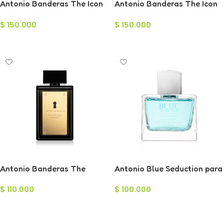
Antonio Banderas The Icon
Antonio Banderas The Icon
Elixir para Hombre 100ml
Supreme Eau de Parfum
$
150.000
$
150.000
para Hombre 100ml
Añadir Al Carrito
Añadir Al Carrito
Antonio Banderas The
Antonio Blue Seduction para
Secret Eau de Toilette para
Mujer 80ml
$
110.000
$
100.000
Hombre 100ml
Añadir Al Carrito
Añadir Al Carrito