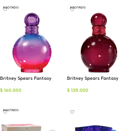
AGOTADO
AGOTADO
Britney Spears Fantasy
Britney Spears Fantasy
Electric Eau de Toilette para
Hidden Eau de Parfum para
$
160.000
$
135.000
Mujer 100ml
Mujer 100ml
Leer Más
Leer Más
AGOTADO