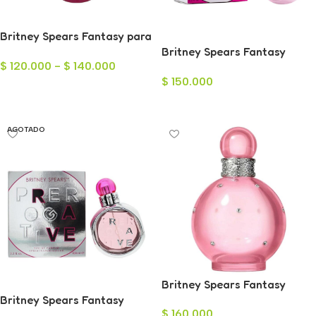
Britney Spears Fantasy para
Mujer
Britney Spears Fantasy
$
120.000
-
$
140.000
Prerogative Ego Eau de
$
150.000
Parfum para Mujer 100ml
Seleccionar Opciones
Leer Más
AGOTADO
Britney Spears Fantasy
Britney Spears Fantasy
Sheer Eau de Toilette para
$
160.000
Prerogative Rave Eau de
Mujer 100ml