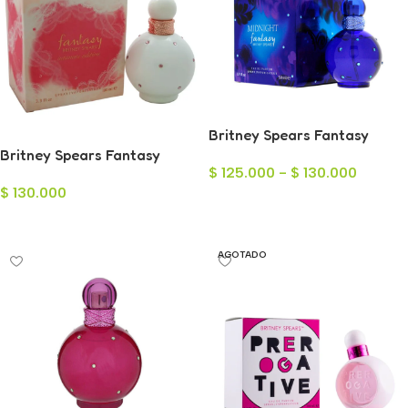
Britney Spears Fantasy
Britney Spears Fantasy
Midnight para Mujer
$
125.000
-
$
130.000
Intimate Edit. Eau de
$
130.000
Parfum para Mujer 100ml
Seleccionar Opciones
Leer Más
AGOTADO