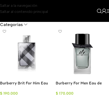
Saltar a la navegación
Saltar al contenido principal
Filters
Categorías
Burberry Brit For Him Eau
Burberry For Men Eau de
de Toilette para Hombre
Toilette para Hombre 100ml
$
190.000
$
170.000
100ml
Añadir Al Carrito
Añadir Al Carrito