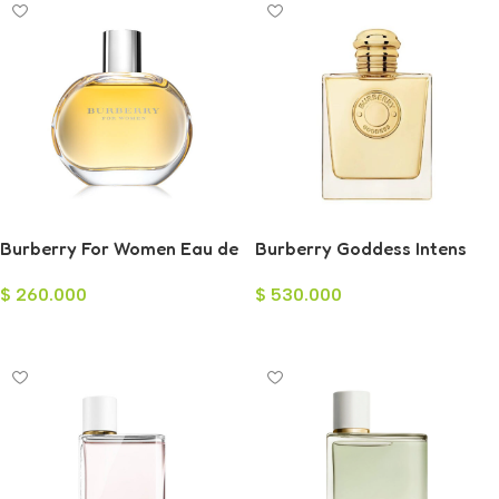
Burberry For Women Eau de
Burberry Goddess Intens
Parfum para Mujer 100ml
Eau de Parfum para Mujer
$
260.000
$
530.000
100ml
Añadir Al Carrito
Añadir Al Carrito