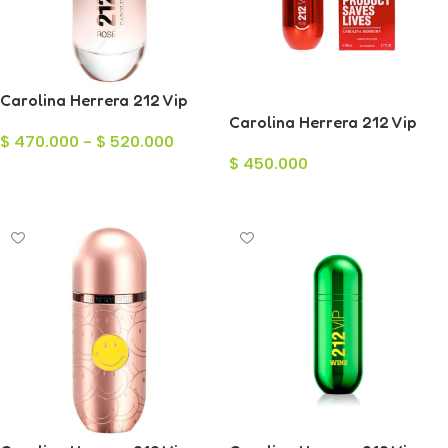
Carolina Herrera 212 Vip
Rose para Mujer
Carolina Herrera 212 Vip
$
470.000
-
$
520.000
Rose Red Eau de Parfum
$
450.000
80ml
Seleccionar Opciones
Leer Más