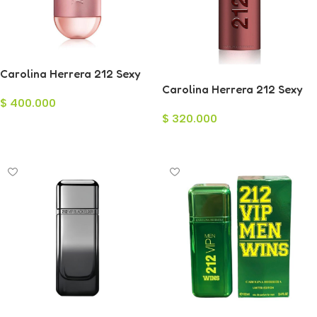
Carolina Herrera 212 Sexy
Eau de Parfum para Mujer
Carolina Herrera 212 Sexy
$
400.000
100ml
Men Eau de Toilette para
$
320.000
Hombre 100ml
Añadir Al Carrito
Leer Más