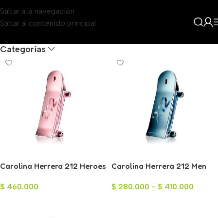
Saltar a la navegación
Saltar al contenido principal
Filters
Categorías
Carolina Herrera 212 Heroes
Carolina Herrera 212 Men
Eau de Parfum para Mujer
Heroes Eau de Toilette para
$
460.000
$
280.000
-
$
410.000
80ml
Hombre 90ml
Añadir Al Carrito
Seleccionar Opciones