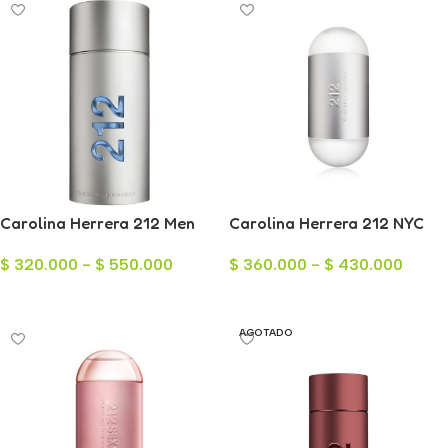
Carolina Herrera 212 Men
Carolina Herrera 212 NYC
para Hombre
Eau de Toilette para Mujer
$
320.000
-
$
550.000
$
360.000
-
$
430.000
100ml
Seleccionar Opciones
Seleccionar Opciones
AGOTADO