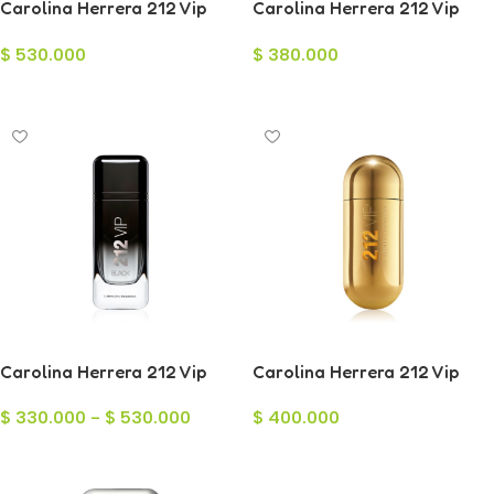
Carolina Herrera 212 Vip
Carolina Herrera 212 Vip
Black Elixir para Hombre
Black I Love NY Eau de
$
530.000
$
380.000
100ml
Parfum para Hombre 100ml
Añadir Al Carrito
Añadir Al Carrito
Carolina Herrera 212 Vip
Carolina Herrera 212 Vip
Black para Hombre
Eau de Parfum para Mujer
$
330.000
-
$
530.000
$
400.000
80ml
Seleccionar Opciones
Añadir Al Carrito