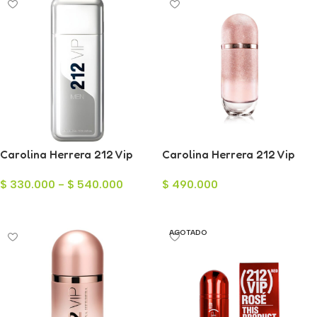
Carolina Herrera 212 Vip
Carolina Herrera 212 Vip
Men para Hombre
Rose Elixir para Mujer 80ml
$
330.000
-
$
540.000
$
490.000
Seleccionar Opciones
Añadir Al Carrito
AGOTADO