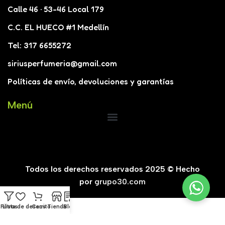
Calle 46 · 53-46 Local 179
C.C. EL HUECO #1 Medellín
Tel: 317 6655272
siriusperfumeria@gmail.com
Políticas de envío, devoluciones y garantías
Menú
Todos los derechos reservados 2025 © Hecho
por
grupo30.com
Filtros
Lista de deseos
Carrito
Tienda
Blog