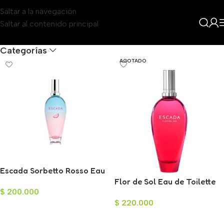
Saltar a la navegación
Saltar al contenido principal
Filters
Categorías
AGOTADO
Escada Sorbetto Rosso Eau
de Toilette para Mujer 100ml
Flor de Sol Eau de Toilette
$
200.000
para Mujer 100ml
$
220.000
Añadir Al Carrito
Leer Más