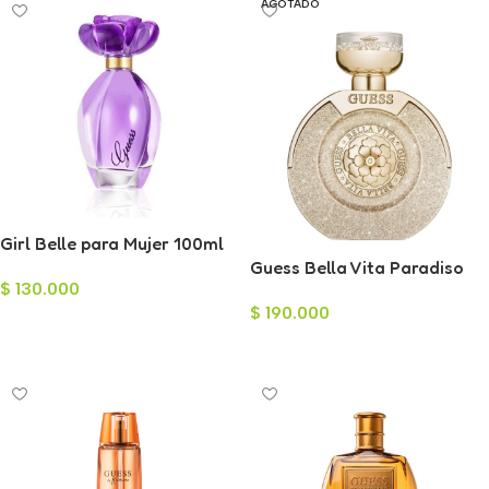
AGOTADO
Girl Belle para Mujer 100ml
Guess Bella Vita Paradiso
$
130.000
Eau de Parfum para Mujer
$
190.000
100ml
Añadir Al Carrito
Leer Más