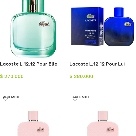
Lacoste L.12.12 Pour Elle
Lacoste L.12.12 Pour Lui
Natural Eau de Toilette 90ml
Magnetic Eau de Toilette
$
270.000
$
280.000
para Hombre 100ml
Leer Más
Leer Más
AGOTADO
AGOTADO