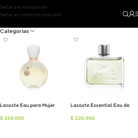
Saltar a la navegación
Saltar al contenido principal
Filters
Categorías
Lacoste Eau para Mujer
Lacoste Essential Eau de
90ml
Toilette para Hombre 125ml
$
260.000
$
220.000
Añadir Al Carrito
Añadir Al Carrito