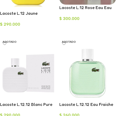
Lacoste L.12 Rose Eau Eau
Lacoste L.12 Jaune
de Toilette Intenso para
$
300.000
Optimistic Eau de Toilette
Mujer 100ml
$
290.000
para Hombre 100ml
Añadir Al Carrito
Leer Más
AGOTADO
AGOTADO
Lacoste L.12.12 Blanc Pure
Lacoste L.12.12 Eau Fraiche
Collec Eau de Toilette para
Eau de Toilette para Hombre
$
290.000
$
260.000
Hombre 100ml
100ml