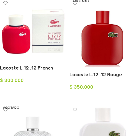
AGOTADO
Lacoste L.12 .12 French
Panache Eau de Toilette
Lacoste L.12 .12 Rouge
$
300.000
para Mujer 90ml
Energetic Eau de Toilette
$
350.000
para Hombre 100ml
Añadir Al Carrito
Leer Más
AGOTADO