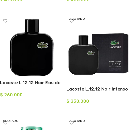
Leer Más
Leer Más
AGOTADO
Lacoste L.12.12 Noir Eau de
Toilette para Hombre 100ml
Lacoste L.12.12 Noir Intenso
$
260.000
para Hombre 175ml
$
350.000
Añadir Al Carrito
Leer Más
AGOTADO
AGOTADO