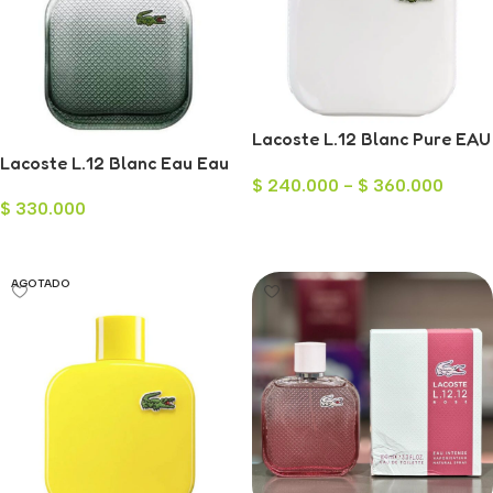
Lacoste L.12 Blanc Pure EAU
Lacoste L.12 Blanc Eau Eau
de toiletr para Hombre
$
240.000
-
$
360.000
de Toilette Intenso para
$
330.000
Hombre 100ml
Seleccionar Opciones
Leer Más
AGOTADO