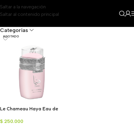
Saltar a la navegación
Saltar al contenido principal
Filters
Categorías
AGOTADO
Le Chameau Haya Eau de
Parfum para Mujer 100ml
$
250.000
Leer Más