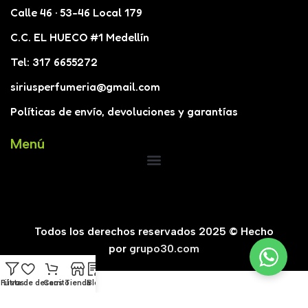
Calle 46 · 53-46 Local 179
C.C. EL HUECO #1 Medellín
Tel: 317 6655272
siriusperfumeria@gmail.com
Políticas de envío, devoluciones y garantías
Menú
Todos los derechos reservados 2025 © Hecho
por
grupo30.com
Filtros
Lista de deseos
Carrito
Tienda
Blog