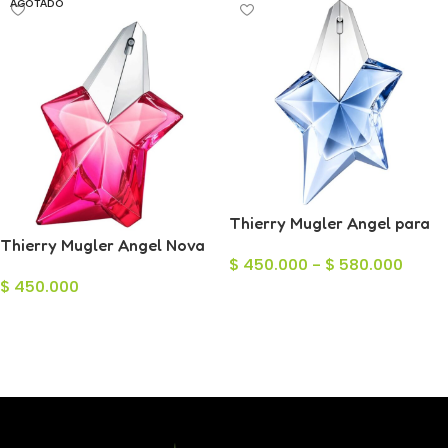
AGOTADO
Thierry Mugler Angel para
Thierry Mugler Angel Nova
Mujer
$
450.000
-
$
580.000
Eau de Parfum para Mujer
$
450.000
100ml
Seleccionar Opciones
Leer Más