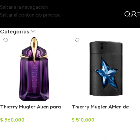
Saltar a la navegación
Saltar al contenido principal
Filters
Categorías
Thierry Mugler Alien para
Thierry Mugler AMen de
Mujer 90ml
Mugler para Hombre 100ml
$
560.000
$
510.000
Añadir Al Carrito
Añadir Al Carrito