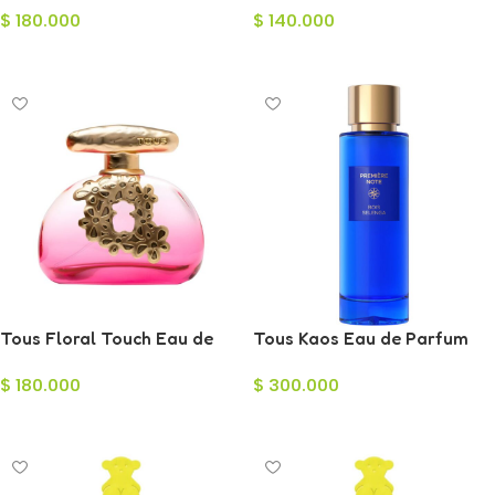
$
180.000
$
140.000
100ml
Leer Más
Leer Más
Tous Floral Touch Eau de
Tous Kaos Eau de Parfum
Toilette para Mujer 100ml
para Mujer 100ml
$
180.000
$
300.000
Añadir Al Carrito
Añadir Al Carrito