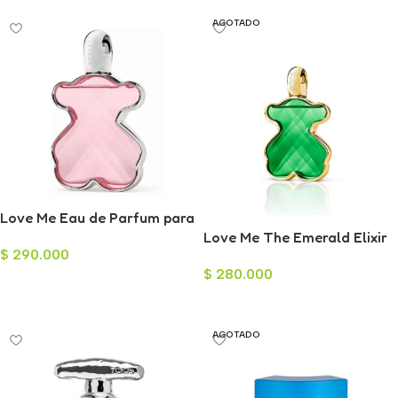
AGOTADO
Love Me Eau de Parfum para
Mujer 90ml
Love Me The Emerald Elixir
$
290.000
para Mujer 90ml
$
280.000
Añadir Al Carrito
Leer Más
AGOTADO