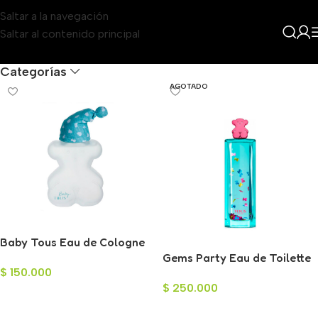
Saltar a la navegación
Saltar al contenido principal
Filters
Categorías
AGOTADO
Baby Tous Eau de Cologne
100ml
Gems Party Eau de Toilette
$
150.000
para Mujer 90ml
$
250.000
Añadir Al Carrito
Leer Más