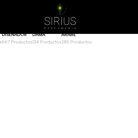
Mostrar
DISEÑADOR
DAMA
ARABE
s
667 Productos
134 Productos
280 Productos