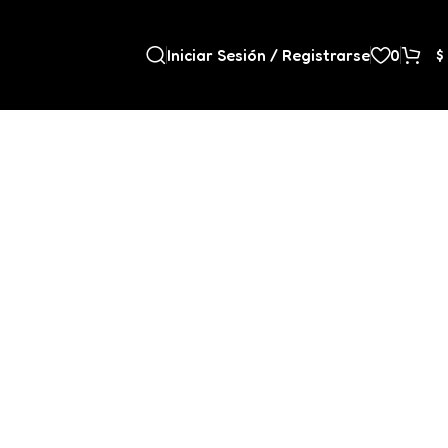
Iniciar Sesión / Registrarse
0
$
9
12
18
24