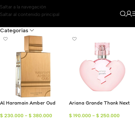
Saltar a la navegación
Saltar al contenido principal
Filters
Categorías
Al Haramain Amber Oud
Ariana Grande Thank Next
Gold
para Dama 100ml
$
230.000
-
$
380.000
$
190.000
-
$
250.000
Seleccionar Opciones
Seleccionar Opciones